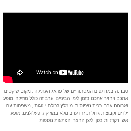
טברנה במרתפים המסתוריים של פראג העתיקה , מקום שיקסים
אתכם ויחזיר אתכם בזמן לימי הביניים. ערב זה כולל מוזיקה, מופע
וארוחת ערב צ'כית טיפוסית. מומלץ לכולם ! זוגות , משפחות עם
ילדים וקבוצות גדולות. זהו ערב מלא במוזיקה, פעלולנים, מופעי
אש, רקדניות בטן, ליצן החצר והפתעות נוספות